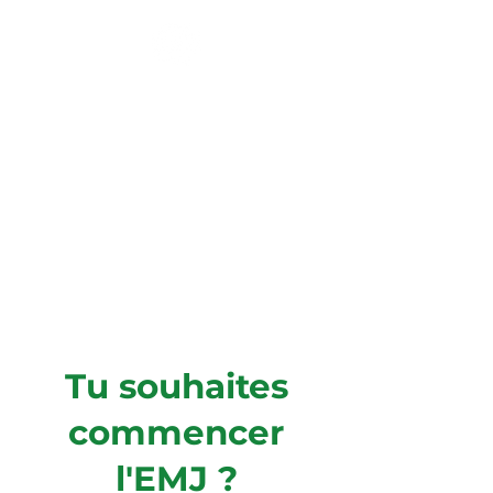
Ensemble Musical
des Jeunes
La Brillaz / Avry-Matran /
Neyruz / Cottens
Tu souhaites
commencer
l'EMJ ?