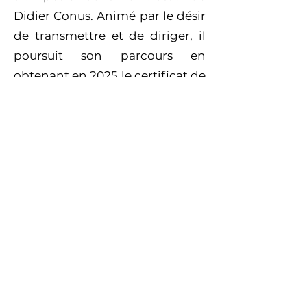
Didier Conus. Animé par le désir
de transmettre et de diriger, il
poursuit son parcours en
obtenant en 2025 le certificat de
direction d’ensemble à vent
dans la classe de Stéphane
Delley.
À travers son rôle de directeur,
Théo Maillard cherche à offrir
aux jeunes musiciens un cadre
stimulant, formateur et
convivial, où la qualité musicale
rime avec le plaisir de jouer
ensemble.