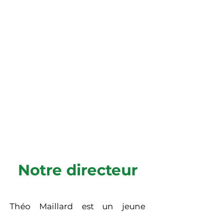
Ensemble Musical
des Jeunes
La Brillaz / Avry-Matran /
Neyruz / Cottens
Notre directeur
Théo Maillard est un jeune