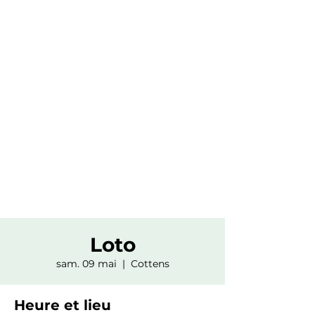
Ensemble Musical
des Jeunes
La Brillaz / Avry-Matran /
Neyruz / Cottens
Loto
sam. 09 mai
  |  
Cottens
Heure et lieu